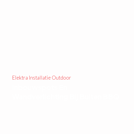
Elektra Installatie Outdoor
Inbouwspots En
Wandverlichting Bij Buiten BBQ