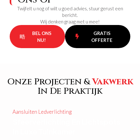
Twijfelt u nog of wilt u goed advies, stuur gerust een
bericht.
Wij denken graag met u mee!
BEL ONS
GRATIS
NU!
OFFERTE
Onze Projecten &
Vakwerk
In De Praktijk
Aansluiten Ledverlichting
Sfeerverlichting En Lichtspots
In Luxe Tuinkamer