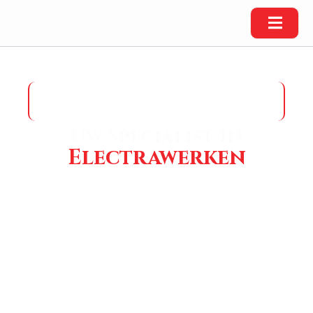
UW BETROUWBARE ELECTRICIEN IN
ALTENA
Uw Specialist In
Electrawerken
Van Nordennen Electro is een jong en gedreven
eenmansbedrijf uit Veen. Wij helpen particulieren en bedrijven
met zonnepanelen, laadpalen, groepenkasten en alle
standaard elektra werkzaamheden.
Persoonlijk contact, duidelijke afspraken en kwaliteit staan
altijd voorop.