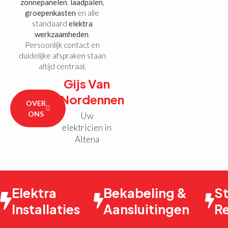
zonnepanelen
,
laadpalen
,
groepenkasten
en alle
standaard
elektra
werkzaamheden
.
Persoonlijk contact en
duidelijke afspraken staan
altijd centraal.
Gijs Van
Nordennen
OVER
ONS
Uw
elektricien in
Altena
Elektra
Bekabeling &
S
Installaties
Aansluitingen
R