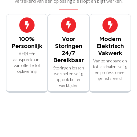
verzekerd van een oplossing die klopt en blijft werken.
100%
Voor
Modern
Persoonlijk
Storingen
Elektrisch
24/7
Vakwerk
Altijd één
Bereikbaar
aanspreekpunt
Van zonnepanelen
van offerte tot
tot laadpalen: veilig
Storingen lossen
oplevering
en professioneel
we snel en veilig
geïnstalleerd
op, ook buiten
werktijden