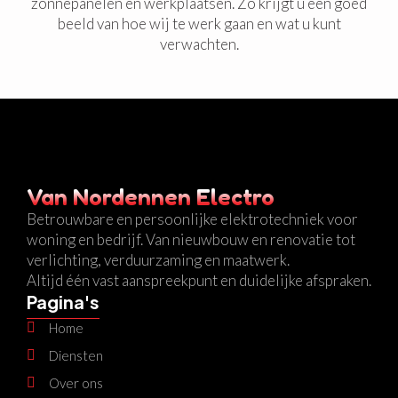
zonnepanelen en werkplaatsen. Zo krijgt u een goed
beeld van hoe wij te werk gaan en wat u kunt
verwachten.
Van Nordennen Electro
Betrouwbare en persoonlijke elektrotechniek voor
woning en bedrijf. Van nieuwbouw en renovatie tot
verlichting, verduurzaming en maatwerk.
Altijd één vast aanspreekpunt en duidelijke afspraken.
Pagina's
Home
Diensten
Over ons