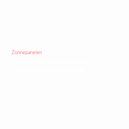
Zonnepanelen
Efficiënte Zonnepaneel
Installatie Op Plat Dak